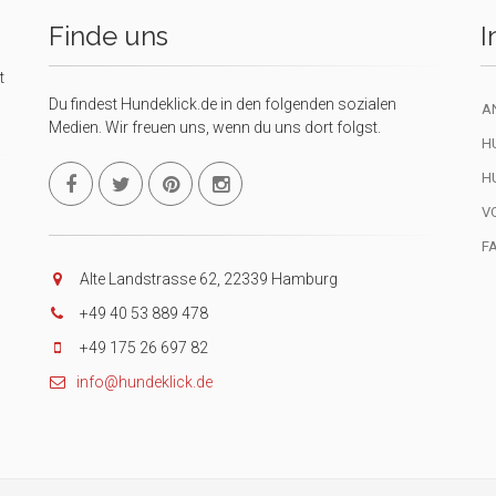
Finde uns
I
t
Du findest Hundeklick.de in den folgenden sozialen
A
Medien. Wir freuen uns, wenn du uns dort folgst.
H
H
V
F
Alte Landstrasse 62, 22339 Hamburg
+49 40 53 889 478
+49 175 26 697 82
info@hundeklick.de