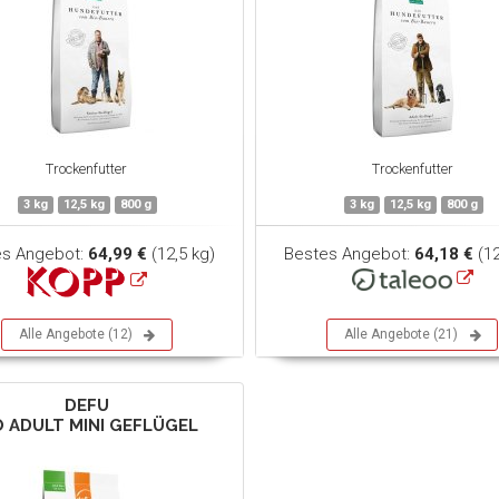
Trockenfutter
Trockenfutter
3 kg
12,5 kg
800 g
3 kg
12,5 kg
800 g
es Angebot:
64,99 €
(12,5 kg)
Bestes Angebot:
64,18 €
(12
Alle Angebote (12)
Alle Angebote (21)
DEFU
O ADULT MINI GEFLÜGEL