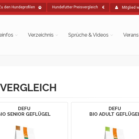
Zu den Hundeprofilen
Hundefutter Preisvergleich
Mitglied 
einfos
Verzeichnis
Sprüche & Videos
Verans
VERGLEICH
DEFU
DEFU
BIO SENIOR GEFLÜGEL
BIO ADULT GEFLÜGE