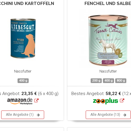
CHINI UND KARTOFFELN
FENCHEL UND SALBE
Nassfutter
Nassfutter
400 g
200 g
400 g
800 g
s Angebot:
23,35 €
(6 x 400 g)
Bestes Angebot:
58,22 €
(12 
Alle Angebote (1)
Alle Angebote (13)