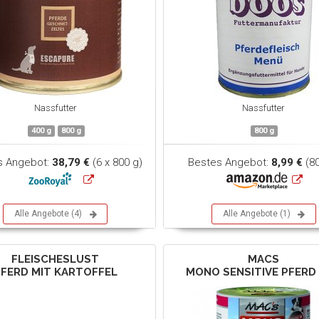
Nassfutter
Nassfutter
400 g
800 g
800 g
s Angebot:
38,79 €
(6 x 800 g)
Bestes Angebot:
8,99 €
(80
Alle Angebote (4)
Alle Angebote (1)
FLEISCHESLUST
MACS
FERD MIT KARTOFFEL
MONO SENSITIVE PFERD