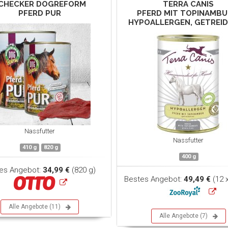
CHECKER DOGREFORM
TERRA CANIS
PFERD PUR
PFERD MIT TOPINAMBU
HYPOALLERGEN, GETREID
Nassfutter
Nassfutter
410 g
820 g
400 g
es Angebot:
34,99 €
(820 g)
Bestes Angebot:
49,49 €
(12 
Alle Angebote (11)
Alle Angebote (7)