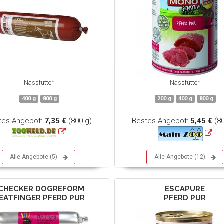
Nassfutter
Nassfutter
400 g
800 g
200 g
400 g
800 g
tes Angebot:
7,35 €
(800 g)
Bestes Angebot:
5,45 €
(80
Alle Angebote (5)
Alle Angebote (12)
CHECKER DOGREFORM
ESCAPURE
EATFINGER PFERD PUR
PFERD PUR