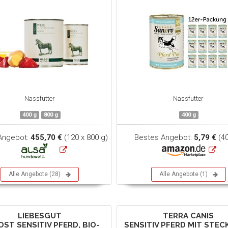
Nassfutter
Nassfutter
400 g
800 g
400 g
Angebot:
455,70 €
(120 x 800 g)
Bestes Angebot:
5,79 €
(40
Alle Angebote (28)
Alle Angebote (1)
LIEBESGUT
TERRA CANIS
OST SENSITIV PFERD, BIO-
SENSITIV PFERD MIT STEC