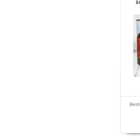
S
Best