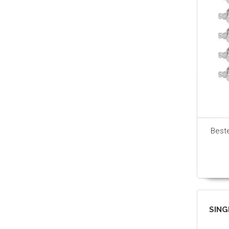
Best
SING