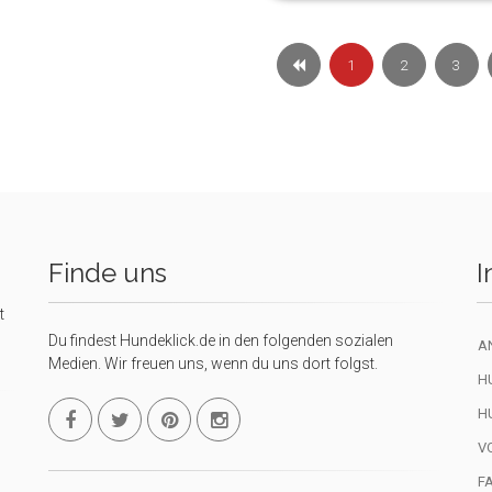
1
2
3
Finde uns
I
t
Du findest Hundeklick.de in den folgenden sozialen
A
Medien. Wir freuen uns, wenn du uns dort folgst.
H
H
V
F