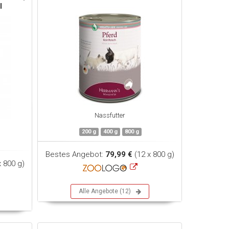
I
Nassfutter
200 g
400 g
800 g
Bestes Angebot:
79,99 €
(12 x 800 g)
x 800 g)
Alle Angebote (12)