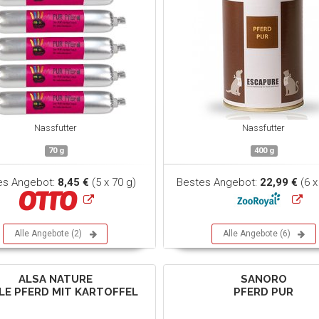
Nassfutter
Nassfutter
70 g
400 g
es Angebot:
8,45 €
(5 x 70 g)
Bestes Angebot:
22,99 €
(6 x
Alle Angebote (2)
Alle Angebote (6)
ALSA NATURE
SANORO
LE PFERD MIT KARTOFFEL
PFERD PUR