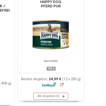
HAPPY DOG
R /
PFERD PUR
EFREI
Nassfutter
200 g
Bestes Angebot:
24,99 €
(12 x 200 g)
x 400 g)
Alle Angebote (5)