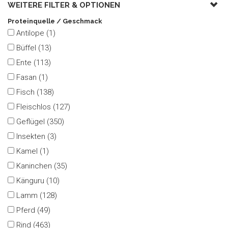
WEITERE FILTER &
OPTIONEN
Proteinquelle / Geschmack
Antilope (1)
Büffel (13)
Ente (113)
Fasan (1)
Fisch (138)
Fleischlos (127)
Geflügel (350)
Insekten (3)
Kamel (1)
Kaninchen (35)
Känguru (10)
Lamm (128)
Pferd (49)
Rind (463)