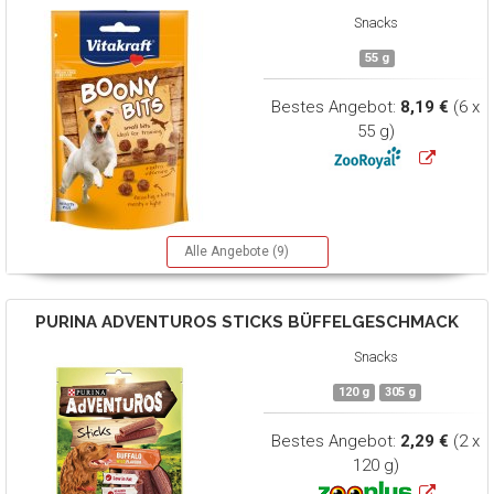
Snacks
55 g
Bestes Angebot:
8,19 €
(6 x
55 g)
Alle Angebote (9)
PURINA ADVENTUROS
STICKS BÜFFELGESCHMACK
Snacks
120 g
305 g
Bestes Angebot:
2,29 €
(2 x
120 g)