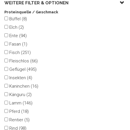
WEITERE FILTER &
OPTIONEN
Proteinquelle / Geschmack
Büffel (8)
Elch (2)
Ente (94)
Fasan (1)
Fisch (251)
Fleischlos (66)
Geflügel (495)
Insekten (4)
Kaninchen (16)
Känguru (2)
Lamm (146)
Pferd (18)
Rentier (5)
Rind (98)