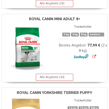
Alle Angebote (28)
ROYAL CANIN
MINI ADULT 8+
Trockenfutter
2 kg
4 kg
8 kg
weitere ...
Bestes Angebot:
77,99 €
(2 x
8 kg)
Alle Angebote (44)
ROYAL CANIN
YORKSHIRE TERRIER PUPPY
Trockenfutter
1,5 kg
7,5 kg
500 g