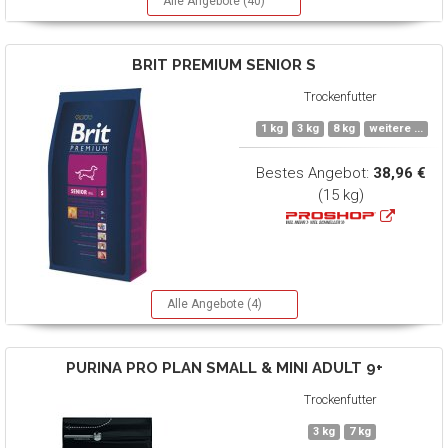
Alle Angebote (40)
BRIT
PREMIUM SENIOR S
Trockenfutter
1 kg
3 kg
8 kg
weitere ...
Bestes Angebot:
38,96 €
(15 kg)
Alle Angebote (4)
PURINA PRO PLAN
SMALL & MINI ADULT 9+
Trockenfutter
3 kg
7 kg