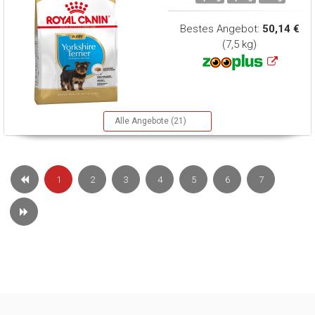
Bestes Angebot:
50,14 €
(7,5 kg)
Alle Angebote (21)
1
2
3
4
5
6
7