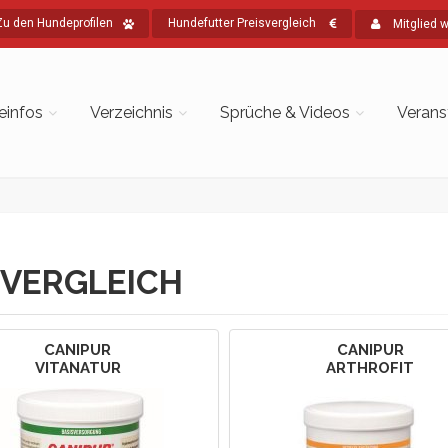
Zu den Hundeprofilen
Hundefutter Preisvergleich
Mitglied 
einfos
Verzeichnis
Sprüche & Videos
Verans
VERGLEICH
CANIPUR
CANIPUR
VITANATUR
ARTHROFIT