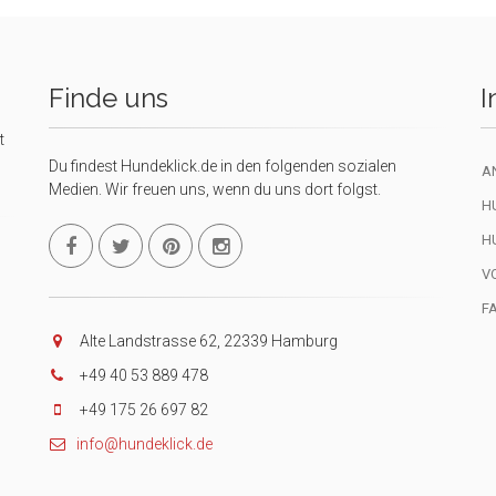
Finde uns
I
t
Du findest Hundeklick.de in den folgenden sozialen
A
Medien. Wir freuen uns, wenn du uns dort folgst.
H
H
V
F
Alte Landstrasse 62, 22339 Hamburg
+49 40 53 889 478
+49 175 26 697 82
info@hundeklick.de