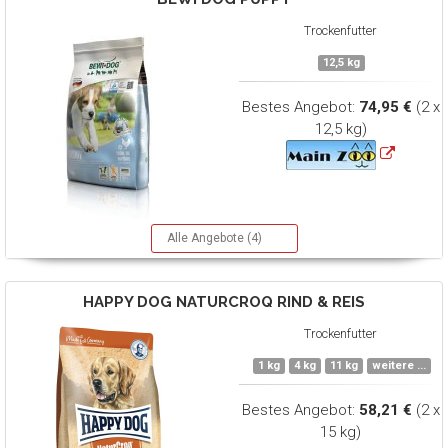
Trockenfutter
12,5 kg
Bestes Angebot:
74,95 €
(2 x
12,5 kg)
Alle Angebote (4)
HAPPY DOG
NATURCROQ RIND & REIS
Trockenfutter
1 kg
4 kg
11 kg
weitere ...
Bestes Angebot:
58,21 €
(2 x
15 kg)