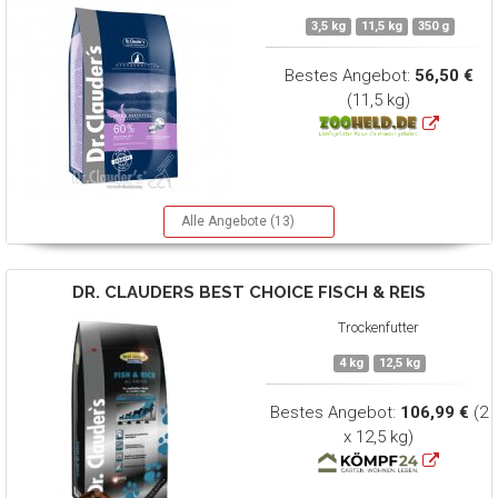
3,5 kg
11,5 kg
350 g
Bestes Angebot:
56,50 €
(11,5 kg)
Alle Angebote (13)
DR. CLAUDERS
BEST CHOICE FISCH & REIS
Trockenfutter
4 kg
12,5 kg
Bestes Angebot:
106,99 €
(2
x 12,5 kg)