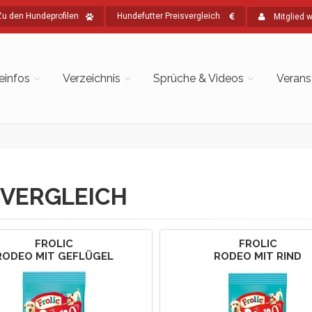
Zu den Hundeprofilen
Hundefutter Preisvergleich
Mitglied 
einfos
Verzeichnis
Sprüche & Videos
Verans
VERGLEICH
FROLIC
FROLIC
RODEO MIT GEFLÜGEL
RODEO MIT RIND