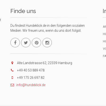
Finde uns
I
t
Du findest Hundeklick.de in den folgenden sozialen
A
Medien. Wir freuen uns, wenn du uns dort folgst.
H
H
V
F
Alte Landstrasse 62, 22339 Hamburg
+49 40 53 889 478
+49 175 26 697 82
info@hundeklick.de