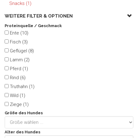
Snacks (1)
WEITERE FILTER &
OPTIONEN
Proteinquelle / Geschmack
Ente (10)
Fisch (3)
Geflügel (8)
Lamm (2)
Pferd (1)
Rind (6)
Truthahn (1)
Wild (1)
Ziege (1)
Größe des Hundes
Alter des Hundes