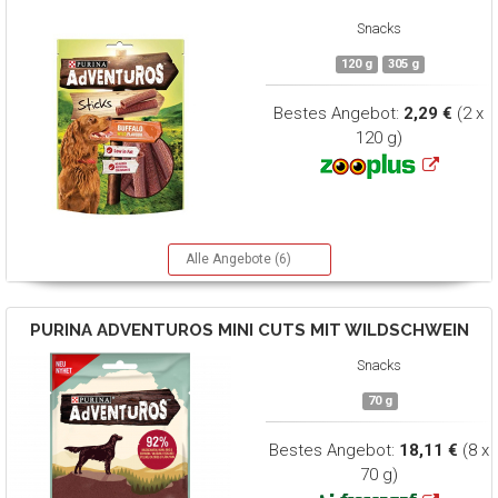
Snacks
120 g
305 g
Bestes Angebot:
2,29 €
(2 x
120 g)
Alle Angebote (6)
PURINA ADVENTUROS
MINI CUTS MIT WILDSCHWEIN
Snacks
70 g
Bestes Angebot:
18,11 €
(8 x
70 g)