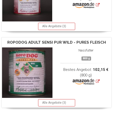
Alle Angebote (3)
ROPODOG
ADULT SENSI PUR WILD - PURES FLEISCH
Nassfutter
800 g
Bestes Angebot:
102,15 €
(800 g)
Alle Angebote (3)