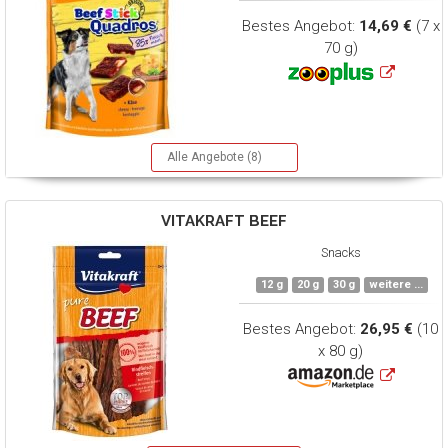
Bestes Angebot:
14,69 €
(7 x
70 g)
Alle Angebote (8)
VITAKRAFT
BEEF
Snacks
12 g
20 g
30 g
weitere ...
Bestes Angebot:
26,95 €
(10
x 80 g)