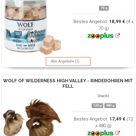
70 g
Bestes Angebot:
18,99 €
(4 x
70 g)
Alle Angebote (2)
WOLF OF WILDERNESS
HIGH VALLEY - RINDEROHREN MIT
FELL
Snacks
120 g
480 g
Bestes Angebot:
17,49 €
(12
x 480 g)