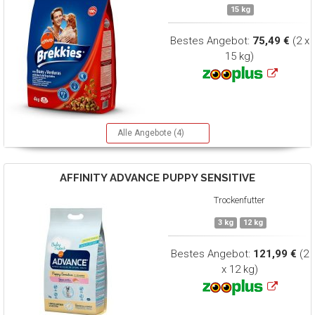
15 kg
Bestes Angebot:
75,49 €
(2 x
15 kg)
Alle Angebote (4)
AFFINITY ADVANCE
PUPPY SENSITIVE
Trockenfutter
3 kg
12 kg
Bestes Angebot:
121,99 €
(2
x 12 kg)