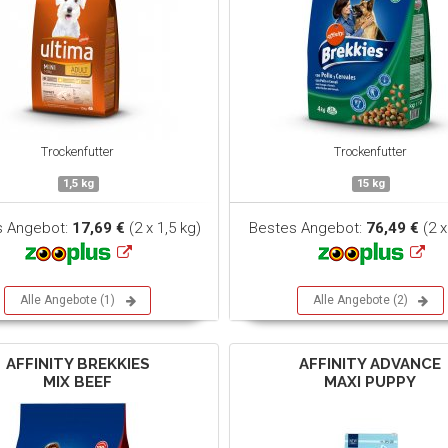
Trockenfutter
Trockenfutter
1,5 kg
15 kg
s Angebot:
17,69 €
(2 x 1,5 kg)
Bestes Angebot:
76,49 €
(2 x
Alle Angebote (1)
Alle Angebote (2)
AFFINITY BREKKIES
AFFINITY ADVANCE
MIX BEEF
MAXI PUPPY