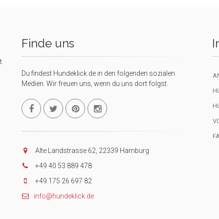
Finde uns
I
t
Du findest Hundeklick.de in den folgenden sozialen
A
Medien. Wir freuen uns, wenn du uns dort folgst.
H
H
V
F
Alte Landstrasse 62, 22339 Hamburg
+49 40 53 889 478
+49 175 26 697 82
info@hundeklick.de