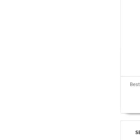
Best
S