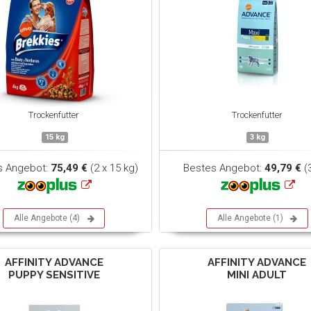
Trockenfutter
Trockenfutter
15 kg
3 kg
s Angebot:
75,49 €
(2 x 15 kg)
Bestes Angebot:
49,79 €
(
Alle Angebote (4)
Alle Angebote (1)
AFFINITY ADVANCE
AFFINITY ADVANCE
PUPPY SENSITIVE
MINI ADULT