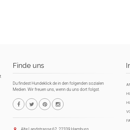
Finde uns
I
t
Du findest Hundeklick.de in den folgenden sozialen
A
Medien. Wir freuen uns, wenn du uns dort folgst.
H
H
V
F
Alte Landstrasse 62, 22339 Hamburg