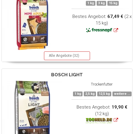
1 kg
3 kg
15 kg
Bestes Angebot:
67,49 €
(2 x
15 kg)
Alle Angebote (32)
BOSCH
LIGHT
Trockenfutter
1 kg
2,5 kg
12,5 kg
weitere ...
Bestes Angebot:
19,90 €
(12 kg)