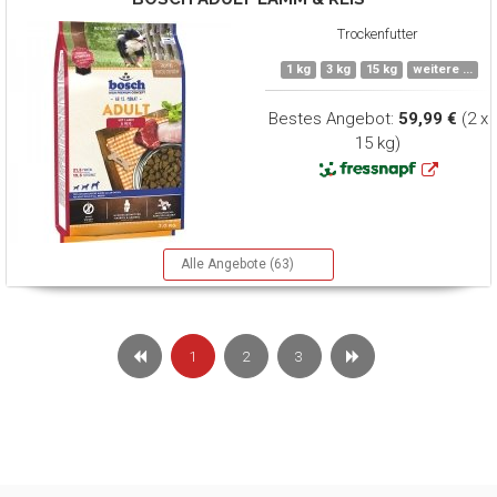
Trockenfutter
1 kg
3 kg
15 kg
weitere ...
Bestes Angebot:
59,99 €
(2 x
15 kg)
Alle Angebote (63)
1
2
3