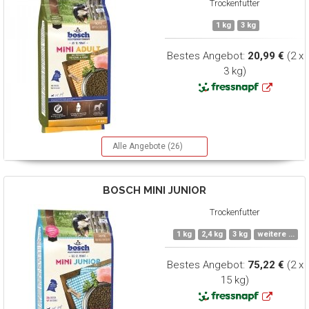
Trockenfutter
1 kg
3 kg
Bestes Angebot:
20,99 €
(2 x
3 kg)
Alle Angebote (26)
BOSCH
MINI JUNIOR
Trockenfutter
1 kg
2,4 kg
3 kg
weitere ...
Bestes Angebot:
75,22 €
(2 x
15 kg)