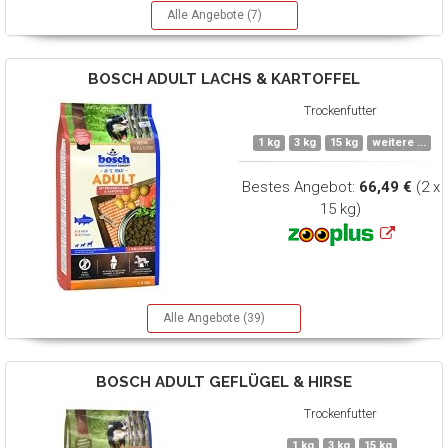
Alle Angebote (7)
BOSCH
ADULT LACHS & KARTOFFEL
Trockenfutter
1 kg
3 kg
15 kg
weitere ...
Bestes Angebot:
66,49 €
(2 x
15 kg)
Alle Angebote (39)
BOSCH
ADULT GEFLÜGEL & HIRSE
Trockenfutter
1 kg
3 kg
15 kg