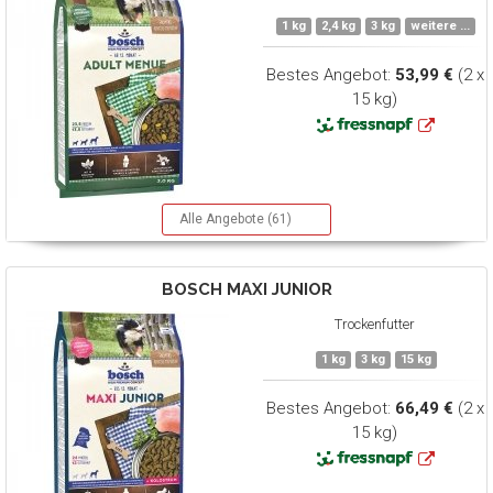
1 kg
2,4 kg
3 kg
weitere ...
Bestes Angebot:
53,99 €
(2 x
15 kg)
Alle Angebote (61)
BOSCH
MAXI JUNIOR
Trockenfutter
1 kg
3 kg
15 kg
Bestes Angebot:
66,49 €
(2 x
15 kg)