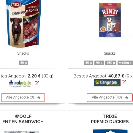
Snacks
Snacks
80 g
80 g
90 g
150 g
weitere .
tes Angebot:
2,20 €
(80 g)
Bestes Angebot:
40,87 €
(9 x
Alle Angebote (3)
Alle Angebote (40)
WOOLF
TRIXIE
ENTEN SANDWICH
PREMIO DUCKIES