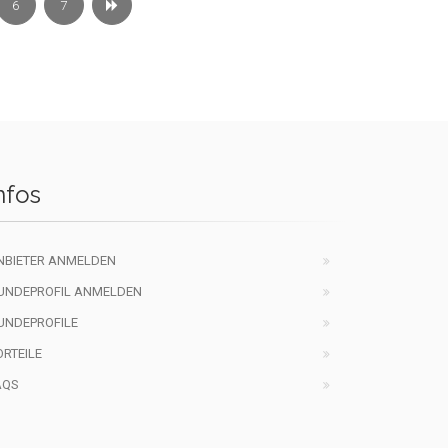
6
7
nfos
NBIETER ANMELDEN
UNDEPROFIL ANMELDEN
UNDEPROFILE
ORTEILE
AQS