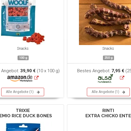
Snacks
Snacks
100 g
250 g
 Angebot:
39,90 €
(10 x 100 g)
Bestes Angebot:
7,95 €
(25
Alle Angebote (1)
Alle Angebote (1)
TRIXIE
RINTI
EMIO RICE DUCK BONES
EXTRA CHICKO ENT