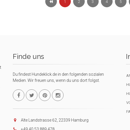
1
2
3
4
5
Finde uns
I
t
Du findest Hundeklick.de in den folgenden sozialen
A
Medien. Wir freuen uns, wenn du uns dort folgst.
H
H
V
F
Alte Landstrasse 62, 22339 Hamburg
+49 40 53 889 478