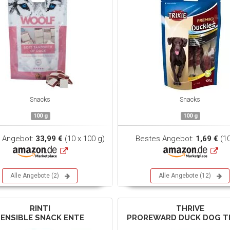
Snacks
Snacks
100 g
100 g
 Angebot:
33,99 €
(10 x 100 g)
Bestes Angebot:
1,69 €
(10
Alle Angebote (2)
Alle Angebote (12)
RINTI
THRIVE
SENSIBLE SNACK ENTE
PROREWARD DUCK DOG T