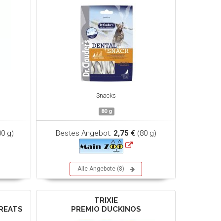
Snacks
80 g
0 g)
Bestes Angebot:
2,75 €
(80 g)
Alle Angebote (8)
TRIXIE
REATS
PREMIO DUCKINOS