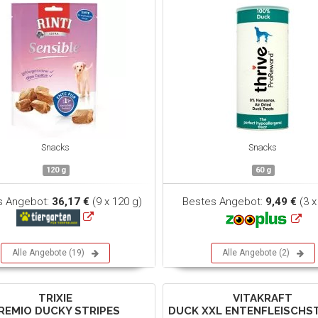
Snacks
Snacks
120 g
60 g
s Angebot:
36,17 €
(9 x 120 g)
Bestes Angebot:
9,49 €
(3 x
Alle Angebote (19)
Alle Angebote (2)
TRIXIE
VITAKRAFT
REMIO DUCKY STRIPES
DUCK XXL ENTENFLEISCHS