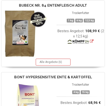
BUBECK
NR. 84 ENTENFLEISCH ADULT
Trockenfutter
1 kg
6 kg
12,5 kg
Bestes Angebot:
108,99 €
(2
x 12,5 kg)
Alle Angebote (6)
BONT
HYPERSENSITIVE ENTE & KARTOFFEL
Trockenfutter
4 kg
15 kg
Bestes Angebot:
68,96 €