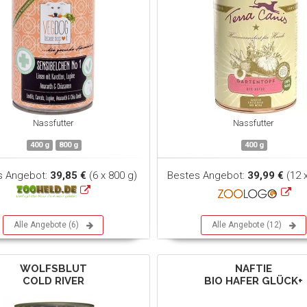
Nassfutter
Nassfutter
400 g
800 g
400 g
s Angebot:
39,85 €
(6 x 800 g)
Bestes Angebot:
39,99 €
(12 
Alle Angebote (6)
Alle Angebote (12)
WOLFSBLUT
NAFTIE
COLD RIVER
BIO HAFER GLÜCK+