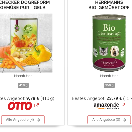
CHECKER DOGREFORM
HERRMANNS
GEMÜSE PUR - GELB
BIO-GEMÜSETOPF
Nassfutter
Nassfutter
410 g
150 g
tes Angebot:
9,78 €
(410 g)
Bestes Angebot:
23,79 €
(15 
Alle Angebote (4)
Alle Angebote (3)