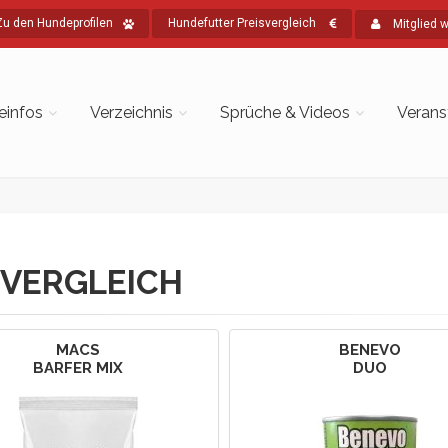
Zu den Hundeprofilen
Hundefutter Preisvergleich
Mitglied 
einfos
Verzeichnis
Sprüche & Videos
Verans
VERGLEICH
MACS
BENEVO
BARFER MIX
DUO