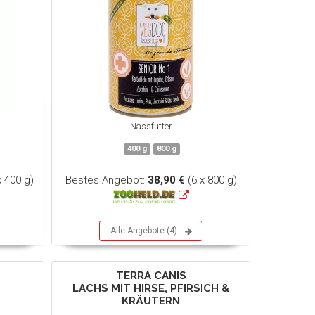
Nassfutter
400 g
800 g
x 400 g)
Bestes Angebot:
38,90 €
(6 x 800 g)
Alle Angebote (4)
TERRA CANIS
LACHS MIT HIRSE, PFIRSICH &
KRÄUTERN