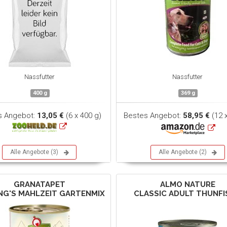
Nassfutter
Nassfutter
400 g
369 g
s Angebot:
13,05 €
(6 x 400 g)
Bestes Angebot:
58,95 €
(12 
Alle Angebote (3)
Alle Angebote (2)
GRANATAPET
ALMO NATURE
ING'S MAHLZEIT GARTENMIX
CLASSIC ADULT THUNF