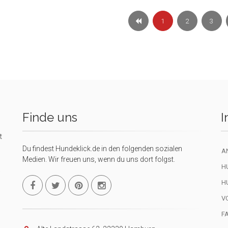
1
2
3
Finde uns
I
t
Du findest Hundeklick.de in den folgenden sozialen
A
Medien. Wir freuen uns, wenn du uns dort folgst.
H
H
V
F