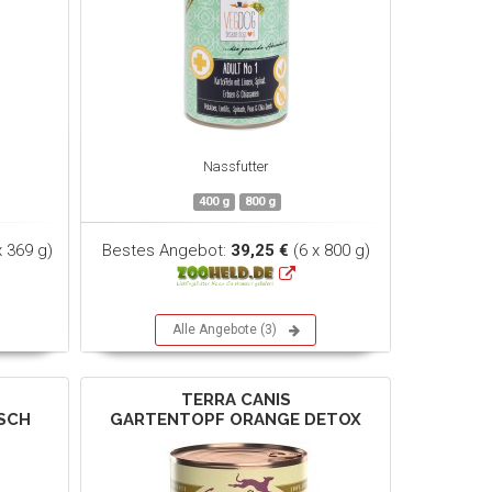
Nassfutter
400 g
800 g
x 369 g)
Bestes Angebot:
39,25 €
(6 x 800 g)
Alle Angebote (3)
TERRA CANIS
ISCH
GARTENTOPF ORANGE DETOX