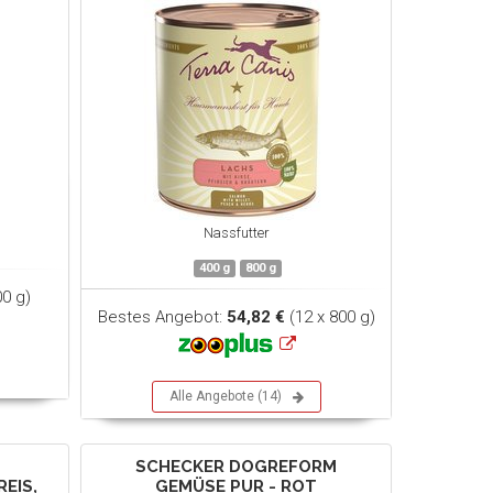
Nassfutter
400 g
800 g
0 g)
Bestes Angebot:
54,82 €
(12 x 800 g)
Alle Angebote (14)
SCHECKER DOGREFORM
EIS,
GEMÜSE PUR - ROT