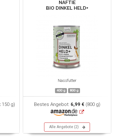
NAFTIE
BIO DINKEL HELD+
Nassfutter
400 g
800 g
x 150 g)
Bestes Angebot:
6,99 €
(800 g)
Alle Angebote (2)