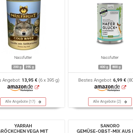
Nassfutter
Nassfutter
200 g
395 g
400 g
800 g
s Angebot:
13,95 €
(6 x 395 g)
Bestes Angebot:
6,99 €
(80
Alle Angebote (17)
Alle Angebote (2)
YARRAH
SANORO
BRÖCKCHEN VEGA MIT
GEMÜSE-OBST-MIX AUS R