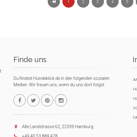
1
2
3
4
5
Finde uns
I
t
Du findest Hundeklick.de in den folgenden sozialen
A
Medien. Wir freuen uns, wenn du uns dort folgst.
H
H
V
F
Alte Landstrasse 62, 22339 Hamburg
+49 40 53 889 478