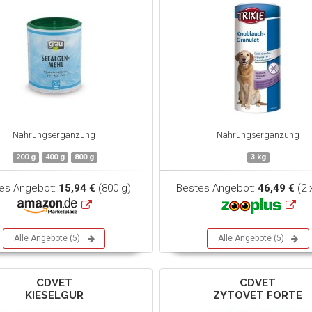
Nahrungsergänzung
Nahrungsergänzung
200 g
400 g
800 g
3 kg
es Angebot:
15,94 €
(800 g)
Bestes Angebot:
46,49 €
(2 
Alle Angebote (5)
Alle Angebote (5)
CDVET
CDVET
KIESELGUR
ZYTOVET FORTE