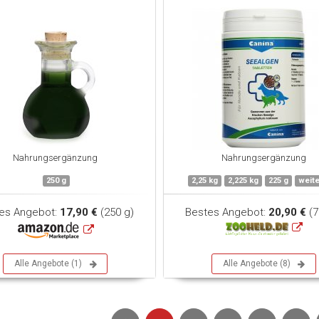
Nahrungsergänzung
Nahrungsergänzung
250 g
2,25 kg
2,225 kg
225 g
weite
es Angebot:
17,90 €
(250 g)
Bestes Angebot:
20,90 €
(7
Alle Angebote (1)
Alle Angebote (8)