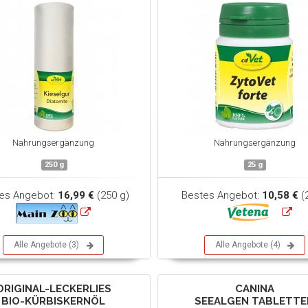
Nahrungsergänzung
Nahrungsergänzung
250 g
25 g
es Angebot:
16,99 €
(250 g)
Bestes Angebot:
10,58 €
(
Alle Angebote (3)
Alle Angebote (4)
ORIGINAL-LECKERLIES
CANINA
BIO-KÜRBISKERNÖL
SEEALGEN TABLETTE