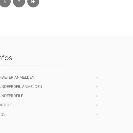
6
7
nfos
NBIETER ANMELDEN
UNDEPROFIL ANMELDEN
UNDEPROFILE
ORTEILE
AQS