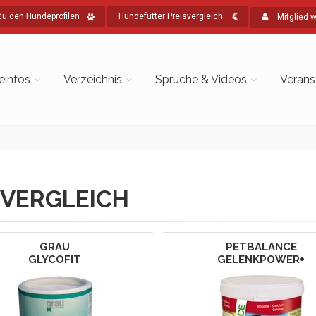
Zu den Hundeprofilen
Hundefutter Preisvergleich
Mitglied 
einfos
Verzeichnis
Sprüche & Videos
Verans
VERGLEICH
GRAU
PETBALANCE
GLYCOFIT
GELENKPOWER+