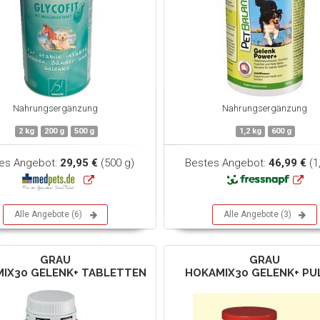
Nahrungsergänzung
Nahrungsergänzung
2 kg
200 g
500 g
1,2 kg
600 g
es Angebot:
29,95 €
(500 g)
Bestes Angebot:
46,99 €
(1
Alle Angebote (6)
Alle Angebote (3)
GRAU
GRAU
IX30 GELENK+ TABLETTEN
HOKAMIX30 GELENK+ PU