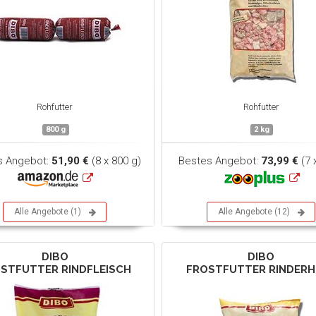
Rohfutter
Rohfutter
800 g
2 kg
s Angebot:
51,90 €
(8 x 800 g)
Bestes Angebot:
73,99 €
(7 
Alle Angebote (1)
Alle Angebote (12)
DIBO
DIBO
STFUTTER RINDFLEISCH
FROSTFUTTER RINDERH