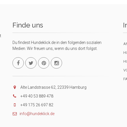
Finde uns
I
t
Du findest Hundeklick.de in den folgenden sozialen
A
Medien. Wir freuen uns, wenn du uns dort folgst.
H
H
V
F
Alte Landstrasse 62, 22339 Hamburg
+49 40 53 889 478
+49 175 26 697 82
info@hundeklick.de