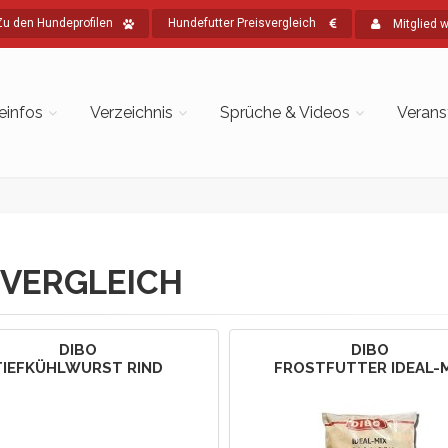
Zu den Hundeprofilen
Hundefutter Preisvergleich
Mitglied 
einfos
Verzeichnis
Sprüche & Videos
Verans
VERGLEICH
DIBO
DIBO
TIEFKÜHLWURST RIND
FROSTFUTTER IDEAL-