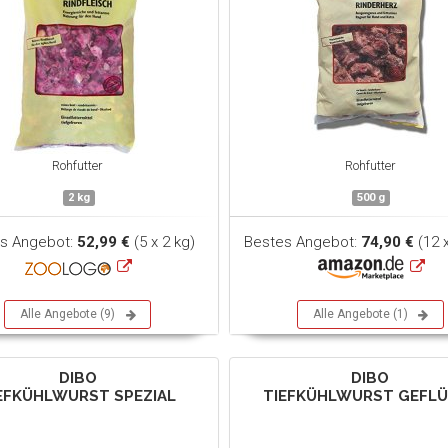
Rohfutter
Rohfutter
2 kg
500 g
s Angebot:
52,99 €
(5 x 2 kg)
Bestes Angebot:
74,90 €
(12 
Alle Angebote (9)
Alle Angebote (1)
DIBO
DIBO
EFKÜHLWURST SPEZIAL
TIEFKÜHLWURST GEFL