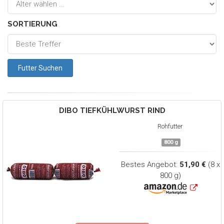
SORTIERUNG
DIBO
TIEFKÜHLWURST RIND
Rohfutter
800 g
Bestes Angebot:
51,90 €
(8 x
800 g)