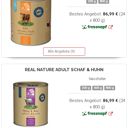
200 g
800 g
Bestes Angebot:
86,99 €
(24
x 800 g)
Alle Angebote (9)
REAL NATURE
ADULT SCHAF & HUHN
Nassfutter
200 g
400 g
800 g
Bestes Angebot:
86,99 €
(24
x 800 g)