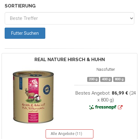
SORTIERUNG
REAL NATURE
HIRSCH & HUHN
Nassfutter
200 g
400 g
800 g
Bestes Angebot:
86,99 €
(24
x 800 g)
Alle Angebote (11)