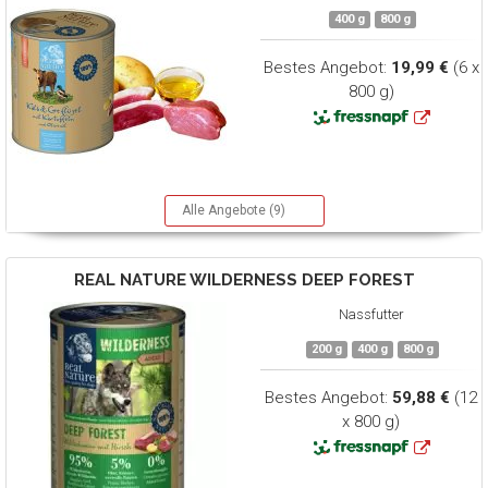
400 g
800 g
Bestes Angebot:
19,99 €
(6 x
800 g)
Alle Angebote (9)
REAL NATURE
WILDERNESS DEEP FOREST
Nassfutter
200 g
400 g
800 g
Bestes Angebot:
59,88 €
(12
x 800 g)