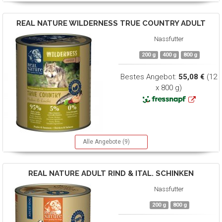
REAL NATURE
WILDERNESS TRUE COUNTRY ADULT
Nassfutter
200 g
400 g
800 g
Bestes Angebot:
55,08 €
(12
x 800 g)
Alle Angebote (9)
REAL NATURE
ADULT RIND & ITAL. SCHINKEN
Nassfutter
200 g
800 g