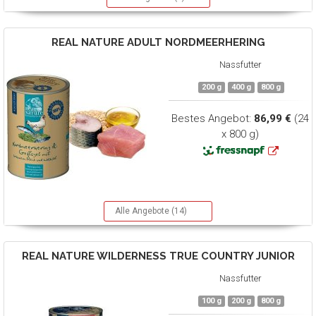
REAL NATURE
ADULT NORDMEERHERING
Nassfutter
200 g
400 g
800 g
Bestes Angebot:
86,99 €
(24
x 800 g)
Alle Angebote (14)
REAL NATURE
WILDERNESS TRUE COUNTRY JUNIOR
Nassfutter
100 g
200 g
800 g