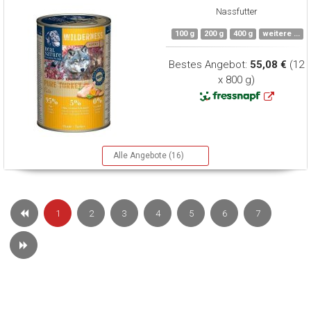
Nassfutter
100 g
200 g
400 g
weitere ...
Bestes Angebot:
55,08 €
(12
x 800 g)
Alle Angebote (16)
1
2
3
4
5
6
7