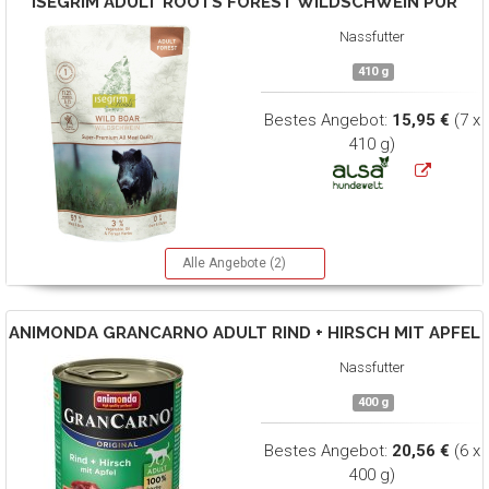
ISEGRIM
ADULT ROOTS FOREST WILDSCHWEIN PUR
Nassfutter
410 g
Bestes Angebot:
15,95 €
(7 x
410 g)
Alle Angebote (2)
ANIMONDA
GRANCARNO ADULT RIND + HIRSCH MIT APFEL
Nassfutter
400 g
Bestes Angebot:
20,56 €
(6 x
400 g)