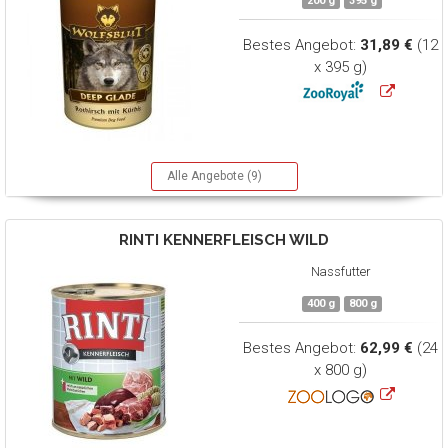
200 g
395 g
Bestes Angebot:
31,89 €
(12
x 395 g)
Alle Angebote (9)
RINTI
KENNERFLEISCH WILD
Nassfutter
400 g
800 g
Bestes Angebot:
62,99 €
(24
x 800 g)