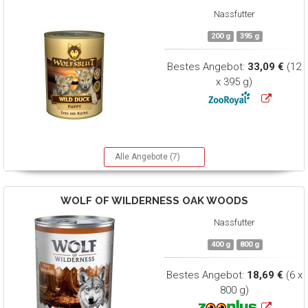
Nassfutter
200 g
395 g
Bestes Angebot:
33,09 €
(12
x 395 g)
Alle Angebote (7)
WOLF OF WILDERNESS
OAK WOODS
Nassfutter
400 g
800 g
Bestes Angebot:
18,69 €
(6 x
800 g)