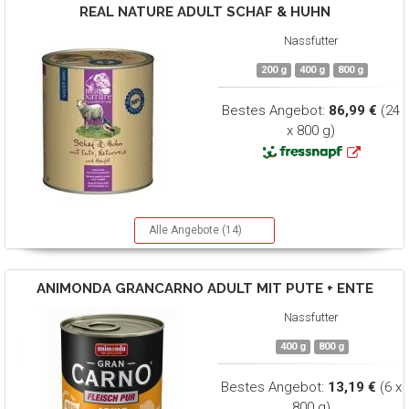
REAL NATURE
ADULT SCHAF & HUHN
Nassfutter
200 g
400 g
800 g
Bestes Angebot:
86,99 €
(24
x 800 g)
Alle Angebote (14)
ANIMONDA
GRANCARNO ADULT MIT PUTE + ENTE
Nassfutter
400 g
800 g
Bestes Angebot:
13,19 €
(6 x
800 g)